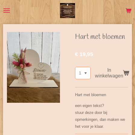
Ga
direct
naar
de
hoofdinhoud
Hart met bloemen
€ 19,95
In
winkelwagen
Hart met bloemen
een eigen tekst?
stuur deze door bij
opmerkingen, dan maken we
het voor je klaar.