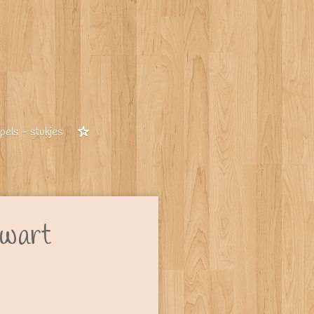
els - stukjes
zwart