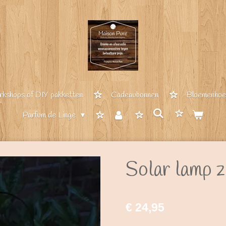
kshops of DIY pakketten
Cadeaubonnen
Bloemenhoep
Parfum de Linge
Solar lamp 
€ 24,95