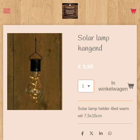
Ga
direct
naar
de
hoofdinhoud
Solar lamp
hangend
€ 3,95
In
winkelwagen
Solar lamp helder 4led warm
wit 7,5x15cm
D
D
S
D
e
e
h
e