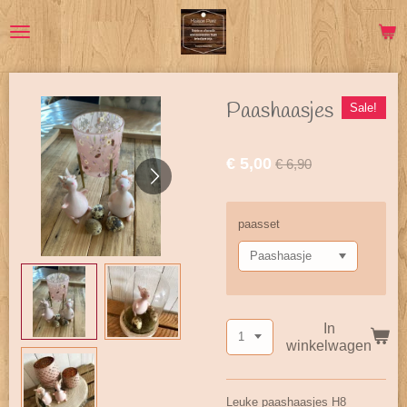
Ga
direct
naar
de
hoofdinhoud
Paashaasjes
Sale!
€ 5,00
€ 6,90
paasset
In
winkelwagen
Leuke paashaasjes H8