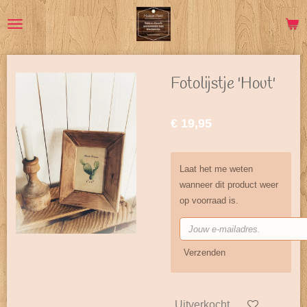
Ga
direct
naar
de
hoofdinhoud
Fotolijstje 'Hout'
€ 19,95
Laat het me weten
wanneer dit product weer
op voorraad is.
Verzenden
Uitverkocht