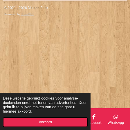
© 2021 - 2026 Maison Pure
Powered by
JouwWeb
Deze website gebruikt cookies voor analyse-
doeleinden en/of het tonen van advertenties. Door
gebruik te blijven maken van de site gaat u
hiermee akkoord.
Akkoord
E-mailadres
Telefoonnummer
Kaart
Facebook
WhatsApp