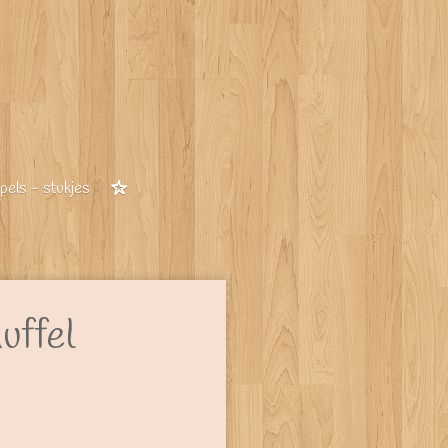
els - stukjes
uffel