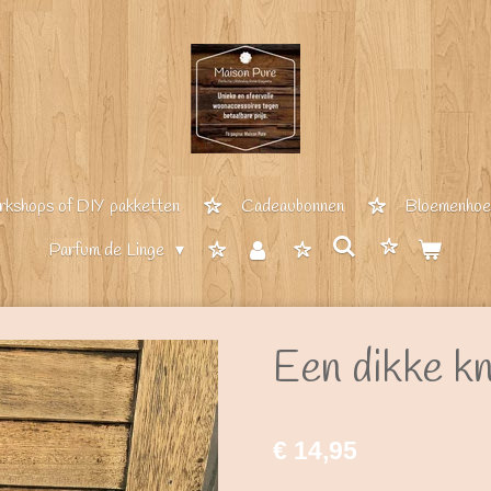
kshops of DIY pakketten
Cadeaubonnen
Bloemenhoep
Parfum de Linge
Een dikke kn
€ 14,95