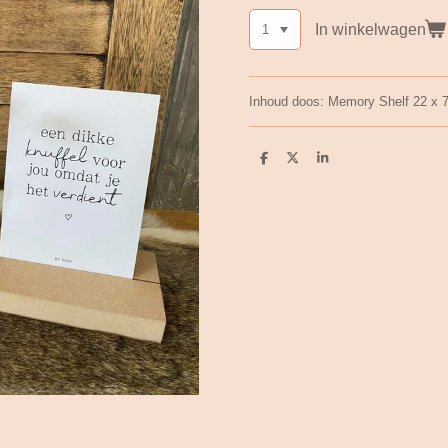
In winkelwagen
Inhoud doos: Memory Shelf 22 x 7 
D
D
S
e
e
h
l
e
a
e
l
r
n
e