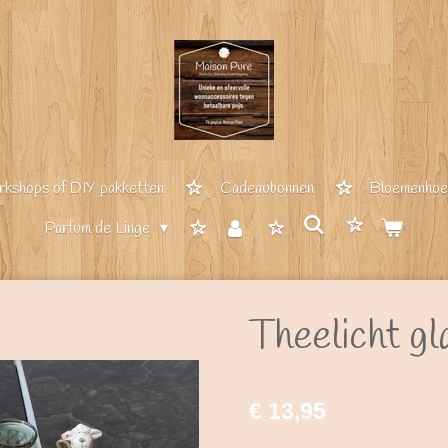
kshops of DIY pakketten
Cadeaubonnen
Bloemenhoep
Parfum de Linge
Theelicht gl
€ 13,95