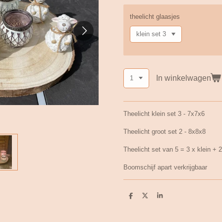
theelicht glaasjes
In winkelwagen
Theelicht klein set 3 - 7x7x6
Theelicht groot set 2 - 8x8x8
Theelicht set van 5 = 3 x klein + 
Boomschijf apart verkrijgbaar
D
D
S
e
e
h
l
e
a
e
l
r