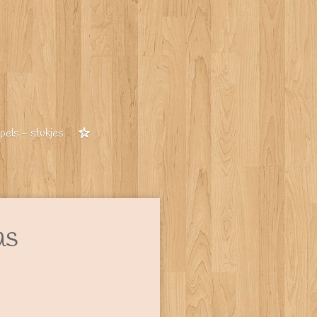
els - stukjes
as