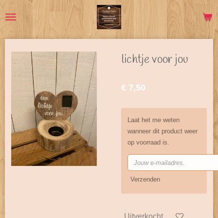
Ga
direct
naar
de
hoofdinhoud
lichtje voor jou
€ 7,50
Laat het me weten
wanneer dit product weer
op voorraad is.
Verzenden
Uitverkocht