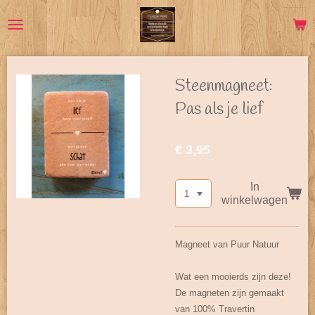
Ga
direct
naar
de
hoofdinhoud
Steenmagneet:
Pas als je lief
€ 3,95
In
winkelwagen
Magneet van Puur Natuur
Wat een mooierds zijn deze!
De magneten zijn gemaakt
van 100% Travertin