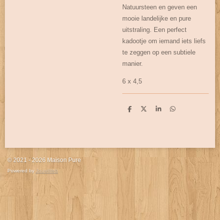
Natuursteen en geven een
mooie landelijke en pure
uitstraling. Een perfect
kadootje om iemand iets liefs
te zeggen op een subtiele
manier.
6 x 4,5
D
D
S
D
e
e
h
e
l
e
a
l
e
l
r
e
n
e
n
© 2021 - 2026 Maison Pure
Powered by
JouwWeb