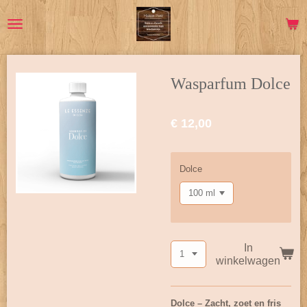
Ga
direct
naar
de
hoofdinhoud
Wasparfum Dolce
€ 12,00
Dolce
In
winkelwagen
Dolce – Zacht, zoet en fris