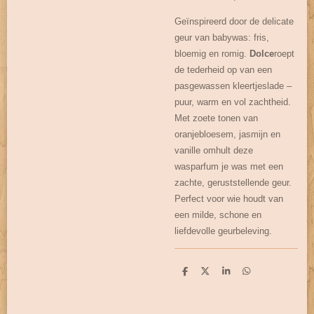
Geïnspireerd door de delicate
geur van babywas: fris,
bloemig en romig.
Dolce
roept
de tederheid op van een
pasgewassen kleertjeslade –
puur, warm en vol zachtheid.
Met zoete tonen van
oranjebloesem, jasmijn en
vanille omhult deze
wasparfum je was met een
zachte, geruststellende geur.
Perfect voor wie houdt van
een milde, schone en
liefdevolle geurbeleving.
D
D
S
D
e
e
h
e
l
e
a
l
e
l
r
e
n
e
n