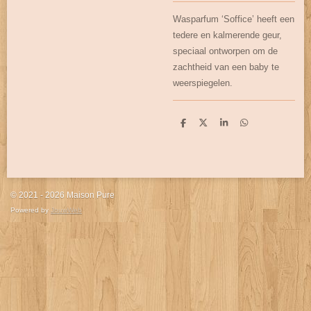
Wasparfum ‘Soffice’ heeft een
tedere en kalmerende geur,
speciaal ontworpen om de
zachtheid van een baby te
weerspiegelen.
D
D
S
D
e
e
h
e
l
e
a
l
e
l
r
e
n
e
n
© 2021 - 2026 Maison Pure
Powered by
JouwWeb