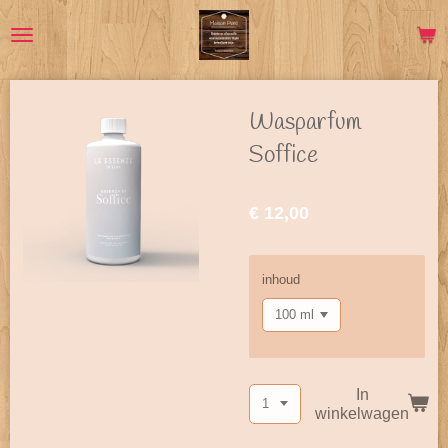
Ga
direct
naar
de
hoofdinhoud
Wasparfum
Soffice
€ 12,00
inhoud
In
winkelwagen